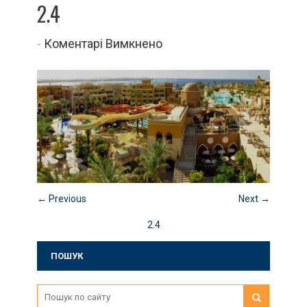
2.4
до
-
Коментарі Вимкнено
2.4
← Previous
Next →
2.4
ПОШУК