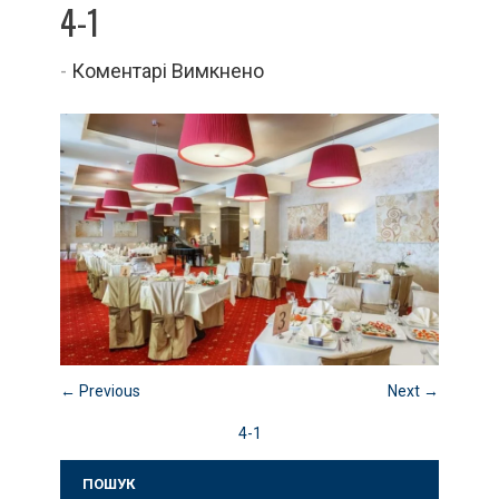
4-1
до
-
Коментарі Вимкнено
4-
1
← Previous
Next →
4-1
ПОШУК