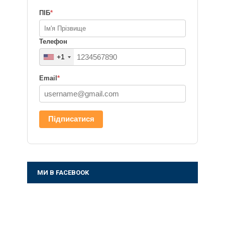
ПІБ
*
Телефон
+1
Email
*
Підписатися
МИ В FACEBOOK