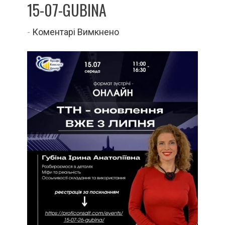
15-07-GUBINA
до
-
Коментарі Вимкнено
15-
07-
gubina