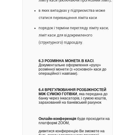
ліміту каси (включаючи прогнозний ліміт);
в яких випадках у підприємства може
статися перевищення ліміта каси
порядок і терміни перегляду ліміту каси;
ліміт каси для відокремленого
(структурного) підрозділу.
6.3 РОЗМІННА МОНЕТА В КАСІ
.
Документальне оформлення «руху»
розмінної монети (з «основної» каси до
операційної і навпаки).
6.4 ВРЕГУЛЮВАННЯ РОЗБІЖНОСТЕЙ
МІЖ СУМОЮ ГОТІВКИ
, яка передана до
банку через інкасаторів, і сумою коштів,
зарахований на банківський рахунок
Онлайн-конференція
буде проходити на
платформі ZOOM,
дивитися конференцію Ви зможете на