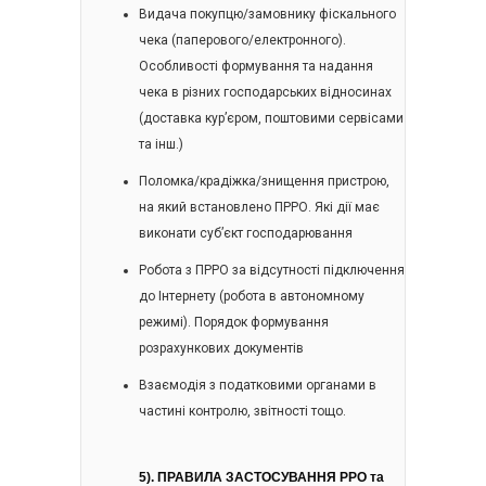
Видача покупцю/замовнику фіскального
чека (паперового/електронного).
Особливості формування та надання
чека в різних господарських відносинах
(доставка кур’єром, поштовими сервісами
та інш.)
Поломка/крадіжка/знищення пристрою,
на який встановлено ПРРО. Які дії має
виконати суб’єкт господарювання
Робота з ПРРО за відсутності підключення
до Інтернету (робота в автономному
режимі). Порядок формування
розрахункових документів
Взаємодія з податковими органами в
частині контролю, звітності тощо.
5).
ПРАВИЛА
ЗАСТОСУВАННЯ РРО та