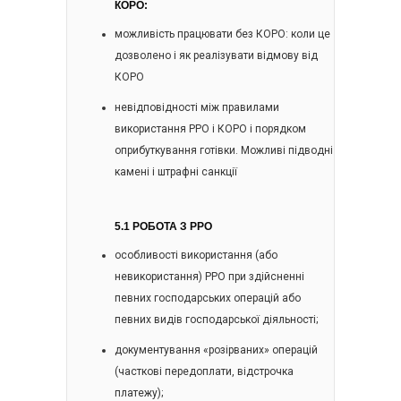
КОРО:
можливість працювати без КОРО: коли це
дозволено і як реалізувати відмову від
КОРО
невідповідності між правилами
використання РРО і КОРО і порядком
оприбуткування готівки. Можливі підводні
камені і штрафні санкції
5.1 РОБОТА З РРО
особливості використання (або
невикористання) РРО при здійсненні
певних господарських операцій або
певних видів господарської діяльності;
документування «розірваних» операцій
(часткові передоплати, відстрочка
платежу);