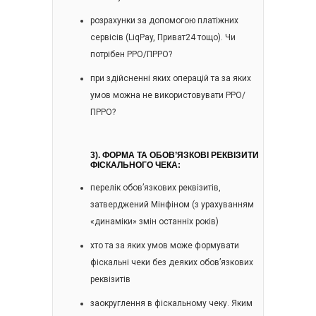
розрахунки за допомогою платіжних
сервісів (LiqPay, Приват24 тощо). Чи
потрібен РРО/ПРРО?
при здійсненні яких операцій та за яких
умов можна не використовувати РРО/
ПРРО?
3).
ФОРМА ТА ОБОВ’ЯЗКОВІ РЕКВІЗИТИ
ФІСКАЛЬНОГО ЧЕКА:
перелік обов’язкових реквізитів,
затверджений Мінфіном (з урахуванням
«динаміки» змін останніх років)
хто та за яких умов може формувати
фіскальні чеки без деяких обов’язкових
реквізитів
заокруглення в фіскальному чеку. Яким