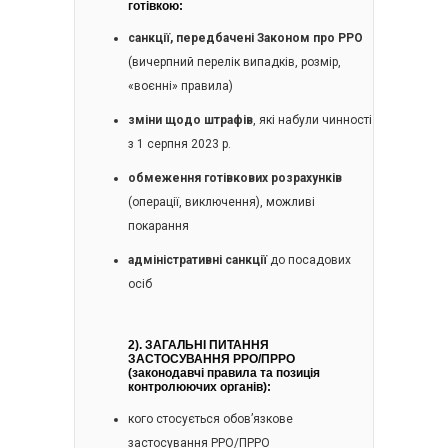
готівкою:
санкції, передбачені Законом про РРО
(вичерпний перелік випадків, розмір,
«воєнні» правила)
зміни щодо штрафів
, які набули чинності
з 1 серпня 2023 р.
обмеження готівкових розрахунків
(операції, виключення), можливі
покарання
адміністративні санкції
до посадових
осіб
2).
ЗАГАЛЬНІ ПИТАННЯ
ЗАСТОСУВАННЯ РРО/ПРРО
(законодавчі правила та позиція
контролюючих органів):
кого стосується обов’язкове
застосування РРО/ПРРО