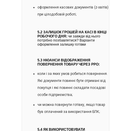
оформлення касових документів (z-звітів)
при цілодобовій роботі;
5.2 ЗАЛИШОК ГРОШЕЙ НА КАСІ В КІНЦІ
РОБОЧОГО ДНЯ:
чи завжди від нього
потрібно позбавлятися? Варіанти
оформлення залишку готівки
5.3 НЮАНСИ ВІДОБРАЖЕННЯ
ПОВЕРНЕННЯ ТОВАРУ ЧЕРЕЗ РРО:
коли і за яких умов робиться повернення.
Які документи повинні бути отримані від
покупця і які повинні складати посадові
особи підприємства;
чи можна повернути готівку, якщо товар
був оплачений за використання БПК;
5.4 ЯК ВИКОРИСТОВУВАТИ