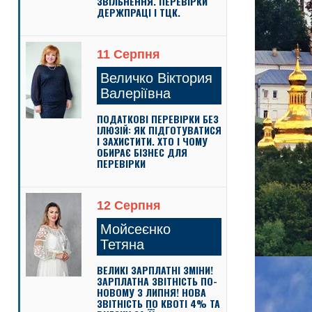
ЗВІЛЬНЕННЯ. ПЕРЕВІРКИ
ДЕРЖПРАЦІ І ТЦК.
11 Серпня
Величко Віктория
Валеріївна
ПОДАТКОВІ ПЕРЕВІРКИ БЕЗ
ІЛЮЗІЙ: ЯК ПІДГОТУВАТИСЯ
І ЗАХИСТИТИ. ХТО І ЧОМУ
ОБИРАЄ БІЗНЕС ДЛЯ
ПЕРЕВІРКИ
12 Серпня
Мойсеєнко
Тетяна
ВЕЛИКІ ЗАРПЛАТНІ ЗМІНИ!
ЗАРПЛАТНА ЗВІТНІСТЬ ПО-
НОВОМУ З ЛИПНЯ! НОВА
ЗВІТНІСТЬ ПО КВОТІ 4% ТА