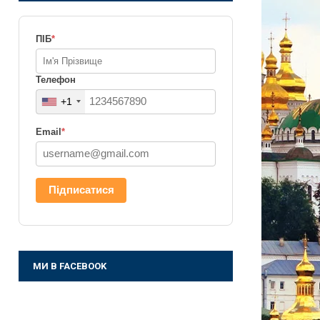
ПІБ
*
Телефон
+1
Email
*
Підписатися
МИ В FACEBOOK