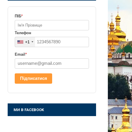
ПІБ
*
Телефон
+1
Email
*
Підписатися
МИ В FACEBOOK