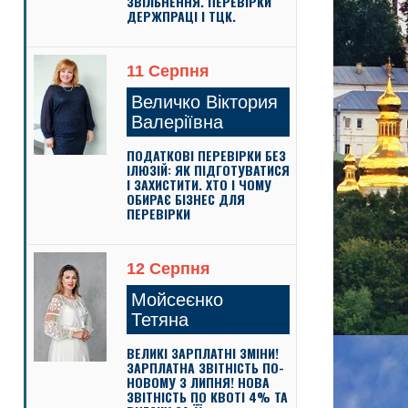
ЗВІЛЬНЕННЯ. ПЕРЕВІРКИ
ДЕРЖПРАЦІ І ТЦК.
11 Серпня
Величко Віктория
Валеріївна
ПОДАТКОВІ ПЕРЕВІРКИ БЕЗ
ІЛЮЗІЙ: ЯК ПІДГОТУВАТИСЯ
І ЗАХИСТИТИ. ХТО І ЧОМУ
ОБИРАЄ БІЗНЕС ДЛЯ
ПЕРЕВІРКИ
12 Серпня
Мойсеєнко
Тетяна
ВЕЛИКІ ЗАРПЛАТНІ ЗМІНИ!
ЗАРПЛАТНА ЗВІТНІСТЬ ПО-
НОВОМУ З ЛИПНЯ! НОВА
ЗВІТНІСТЬ ПО КВОТІ 4% ТА