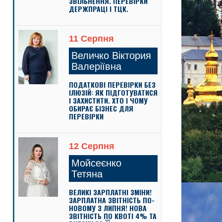
ЗВІЛЬНЕННЯ. ПЕРЕВІРКИ
ДЕРЖПРАЦІ І ТЦК.
11 Серпня
Величко Віктория
Валеріївна
ПОДАТКОВІ ПЕРЕВІРКИ БЕЗ
ІЛЮЗІЙ: ЯК ПІДГОТУВАТИСЯ
І ЗАХИСТИТИ. ХТО І ЧОМУ
ОБИРАЄ БІЗНЕС ДЛЯ
ПЕРЕВІРКИ
12 Серпня
Мойсеєнко
Тетяна
ВЕЛИКІ ЗАРПЛАТНІ ЗМІНИ!
ЗАРПЛАТНА ЗВІТНІСТЬ ПО-
НОВОМУ З ЛИПНЯ! НОВА
ЗВІТНІСТЬ ПО КВОТІ 4% ТА