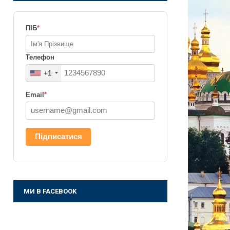
ПІБ
*
Телефон
+1
Email
*
Підписатися
МИ В FACEBOOK