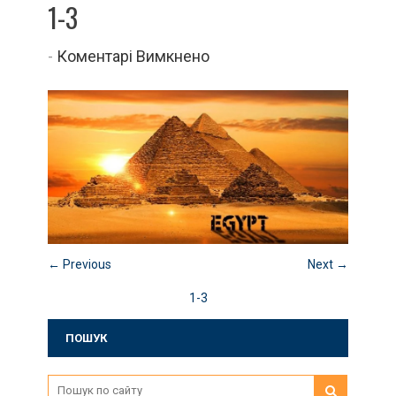
1-3
до
-
Коментарі Вимкнено
1-
3
← Previous
Next →
1-3
ПОШУК