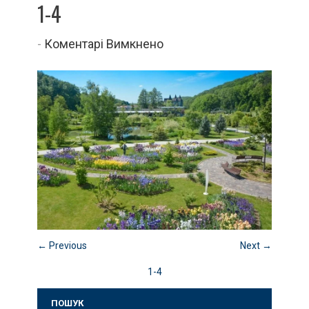
1-4
до
-
Коментарі Вимкнено
1-
4
← Previous
Next →
1-4
ПОШУК