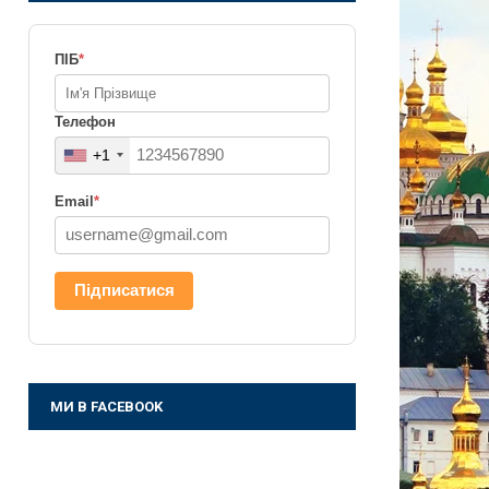
ПІБ
*
Телефон
+1
Email
*
Підписатися
МИ В FACEBOOK