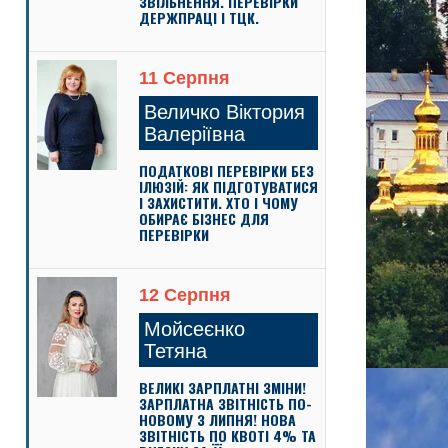
ЗВІЛЬНЕННЯ. ПЕРЕВІРКИ
ДЕРЖПРАЦІ І ТЦК.
11 Серпня
Величко Віктория
Валеріївна
ПОДАТКОВІ ПЕРЕВІРКИ БЕЗ
ІЛЮЗІЙ: ЯК ПІДГОТУВАТИСЯ
І ЗАХИСТИТИ. ХТО І ЧОМУ
ОБИРАЄ БІЗНЕС ДЛЯ
ПЕРЕВІРКИ
12 Серпня
Мойсеєнко
Тетяна
ВЕЛИКІ ЗАРПЛАТНІ ЗМІНИ!
ЗАРПЛАТНА ЗВІТНІСТЬ ПО-
НОВОМУ З ЛИПНЯ! НОВА
ЗВІТНІСТЬ ПО КВОТІ 4% ТА