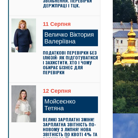
ЗВІЛЬНЕННЯ. ПЕРЕВІРКИ
ДЕРЖПРАЦІ І ТЦК.
11 Серпня
Величко Віктория
Валеріївна
ПОДАТКОВІ ПЕРЕВІРКИ БЕЗ
ІЛЮЗІЙ: ЯК ПІДГОТУВАТИСЯ
І ЗАХИСТИТИ. ХТО І ЧОМУ
ОБИРАЄ БІЗНЕС ДЛЯ
ПЕРЕВІРКИ
12 Серпня
Мойсеєнко
Тетяна
ВЕЛИКІ ЗАРПЛАТНІ ЗМІНИ!
ЗАРПЛАТНА ЗВІТНІСТЬ ПО-
НОВОМУ З ЛИПНЯ! НОВА
ЗВІТНІСТЬ ПО КВОТІ 4% ТА