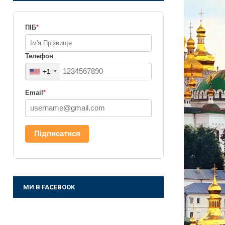
ПІБ
*
Телефон
+1
Email
*
Підписатися
МИ В FACEBOOK