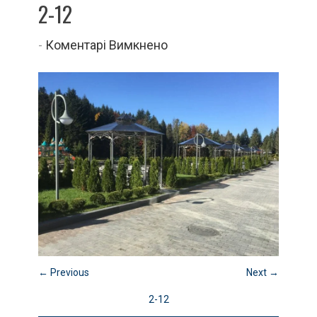
2-12
до
-
Коментарі Вимкнено
2-
12
← Previous
Next →
2-12