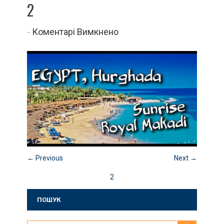
2
до
-
Коментарі Вимкнено
2
← Previous
Next →
2
ПОШУК