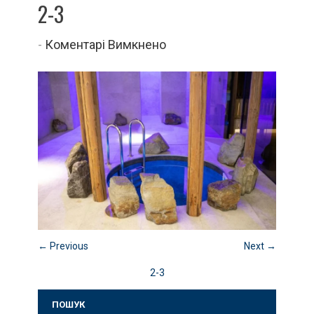
2-3
до
-
Коментарі Вимкнено
2-
3
← Previous
Next →
2-3
ПОШУК