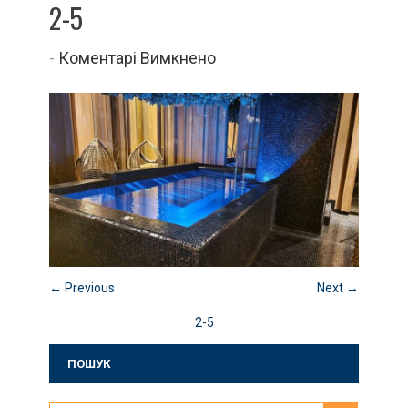
2-5
до
-
Коментарі Вимкнено
2-
5
← Previous
Next →
2-5
ПОШУК