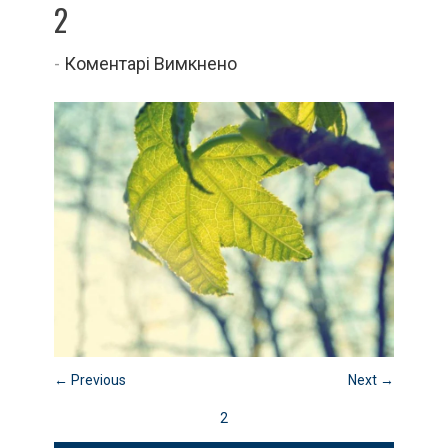
2
до
-
Коментарі Вимкнено
2
← Previous
Next →
2