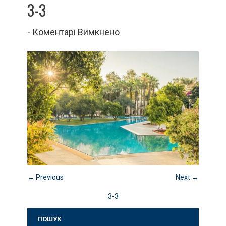
3-3
до
-
Коментарі Вимкнено
3-
3
← Previous
Next →
3-3
ПОШУК