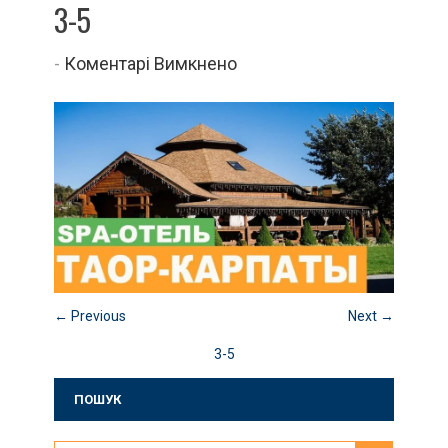
3-5
до
-
Коментарі Вимкнено
3-
5
← Previous
Next →
3-5
ПОШУК