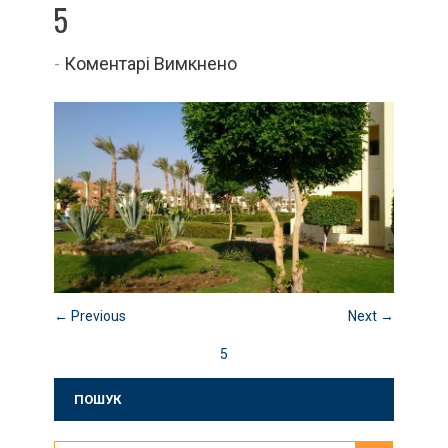
5
до
-
Коментарі Вимкнено
5
← Previous
Next →
5
ПОШУК