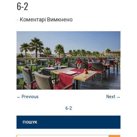
6-2
до
-
Коментарі Вимкнено
6-
2
← Previous
Next →
6-2
ПОШУК