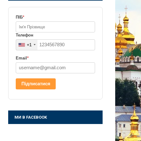
ПІБ
*
Телефон
+1
Email
*
Підписатися
МИ В FACEBOOK