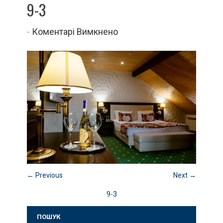
9-3
до
-
Коментарі Вимкнено
9-
3
← Previous
Next →
9-3
ПОШУК