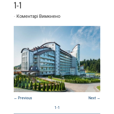
1-1
до
-
Коментарі Вимкнено
1-
1
← Previous
Next →
1-1