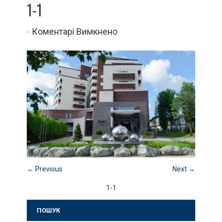
1-1
до
-
Коментарі Вимкнено
1-
1
← Previous
Next →
1-1
ПОШУК