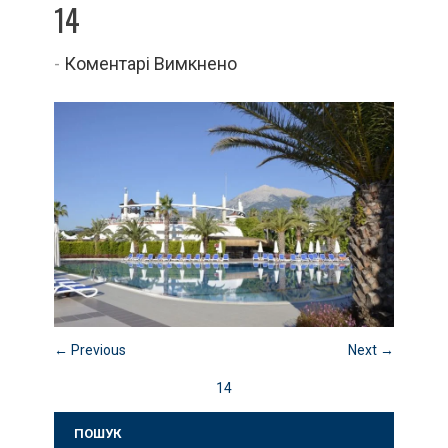
14
до
-
Коментарі Вимкнено
14
← Previous
Next →
14
ПОШУК