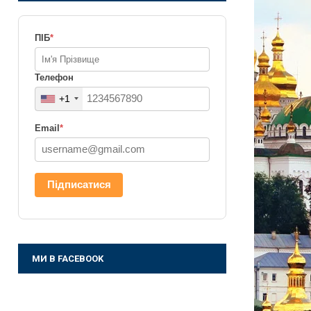
ПІБ
*
Телефон
+1
Email
*
Підписатися
МИ В FACEBOOK