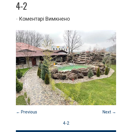
4-2
до
-
Коментарі Вимкнено
4-
2
← Previous
Next →
4-2